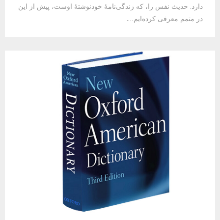
دارد. حدیث نفس را، که زندگی‌نامهٔ خودنوشتهٔ اوست، پیش از این
در متمم معرفی کرده‌ایم….