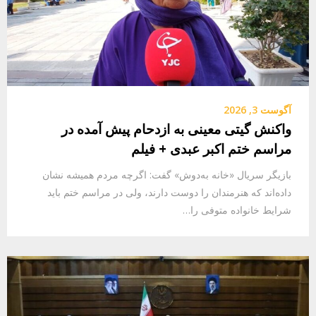
آگوست 3, 2026
واکنش گیتی معینی به ازدحام پیش آمده در
مراسم ختم اکبر عبدی + فیلم
بازیگر سریال «خانه به‌دوش» گفت: اگرچه مردم همیشه نشان
داده‌اند که هنرمندان را دوست دارند، ولی در مراسم ختم باید
شرایط خانواده متوفی را…