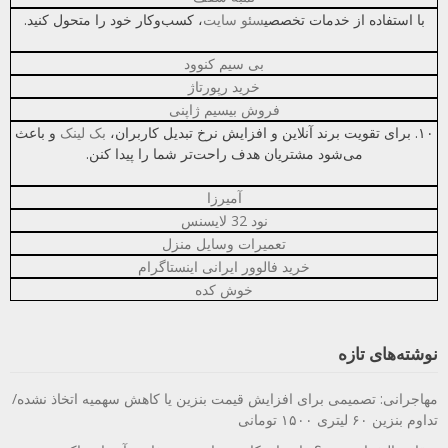
با استفاده از خدمات تخصصی
سئو سایت
، کسب‌وکار خود را متحول کنید.
بی سیم کنوود
خرید رپورتاژ
فروش بیسیم ژاپنی
۱۰. برای تقویت برند آنلاین و افزایش نرخ تبدیل کاربران،
بک لینک
و باعث
می‌شود مشتریان هدف راحت‌تر شما را پیدا کنن.
آمیرزا
نود 32 لایسنس
تعمیرات وسایل منزل
خرید فالوور ایرانی اینستاگرام
خوش کده
نوشته‌های تازه
مهاجرانی: تصمیمی برای افزایش قیمت بنزین یا کاهش سهمیه اتخاذ نشده/
تداوم بنزین ۶۰ لیتری ۱۵۰۰ تومانی